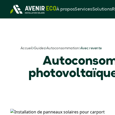
À propos
Services
Solutions
R
Avec revente
Accueil
Guides
Autoconsommation
Autoconsomm
photovoltaïque 