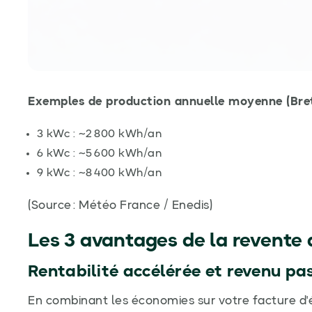
Exemples de production annuelle moyenne (Bret
3 kWc : ~2 800 kWh/an
6 kWc : ~5 600 kWh/an
9 kWc : ~8 400 kWh/an
(Source : Météo France / Enedis)
Les 3 avantages de la revente 
Rentabilité accélérée et revenu pas
En combinant les économies sur votre facture d'él