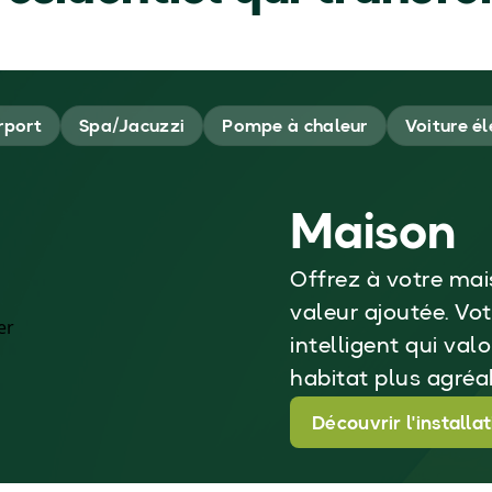
rport
Spa/Jacuzzi
Pompe à chaleur
Voiture él
Maison
Offrez à votre mai
valeur ajoutée. Vo
intelligent qui val
habitat plus agréab
Découvrir l'installa