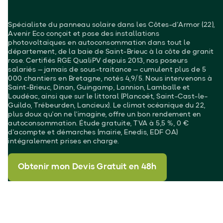
Spécialiste du panneau solaire dans les Côtes-d'Armor (22),
Avenir Eco conçoit et pose des installations
photovoltaïques en autoconsommation dans tout le
département, de la baie de Saint-Brieuc à la côte de granit
rose. Certifiés RGE QualiPV depuis 2013, nos poseurs
salariés — jamais de sous-traitance — cumulent plus de 5
000 chantiers en Bretagne, notés 4,9/5. Nous intervenons à
Saint-Brieuc, Dinan, Guingamp, Lannion, Lamballe et
Loudéac, ainsi que sur le littoral (Plancoët, Saint-Cast-le-
Guildo, Trébeurden, Lancieux). Le climat océanique du 22,
plus doux qu'on ne l'imagine, offre un bon rendement en
autoconsommation. Étude gratuite, TVA à 5,5 %, 0 €
d'acompte et démarches (mairie, Enedis, EDF OA)
intégralement prises en charge.
Obtenir mon Devis Gratuit en 48h