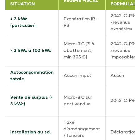
RÉGIME FISCAL
SITUATION
FORMULAIR
2042-C-PRO
≤ 3 kWc
Exonération IR +
«revenus
(particulier)
PS
exonérés»
Micro-BIC (71 %
2042-C-PRO
> 3 kWc à 100 kWc
abattement,
«revenus
min 305 €)
imposables»
Autoconsommation
Aucun impôt
Aucun
totale
Vente de surplus (>
Micro-BIC sur
2042-C-PRO
3 kWc)
part vendue
Taxe
d’aménagement
Installation au sol
Déclaration
/ foncière