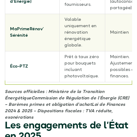
d’Énergie)
(autoconso
fournisseurs.
partagée).
Valable
uniquement en
MaPrimeRénov’
rénovation
Maintien
Sérénité
énergétique
globale.
Prêt à taux zéro
Maintien.
pour bouquets
Ajustement
Éco-PTZ
incluant
possibles en 
photovoltaïque.
finances.
Sources officielles : Ministère de la Transition
ÉnergétiqueCommission de Régulation de l’Énergie (CRE)
– Barèmes primes et obligation d’achatLoi de Finances
2024 & 2025 – Dispositions fiscales : TVA réduite,
exonérations
Les engagements de l’État
en 2025