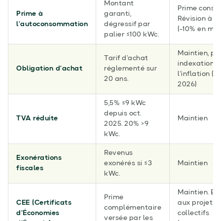
Montant
Prime conser
Prime à
garanti,
Révision à l
l’autoconsommation
dégressif par
(-10% en mo
palier ≤100 kWc.
Maintien, po
Tarif d’achat
indexation s
Obligation d’achat
réglementé sur
l'inflation (C
20 ans.
2026)
5,5% ≤9 kWc
depuis oct.
TVA réduite
Maintien
2025. 20% >9
kWc.
Revenus
Exonérations
exonérés si ≤3
Maintien
fiscales
kWc.
Maintien. Ex
Prime
CEE (Certificats
aux projets
complémentaire
d’Économies
collectifs
versée par les