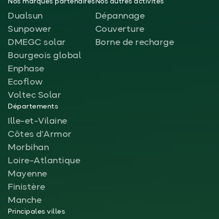
Nos marques partenaires
Nos autres activités
Dualsun
Dépannage
Sunpower
Couverture
DMEGC solar
Borne de recharge
Bourgeois global
Enphase
Ecoflow
Voltec Solar
Départements
Ille-et-Vilaine
Côtes d'Armor
Morbihan
Loire-Atlantique
Mayenne
Finistère
Manche
Principales villes