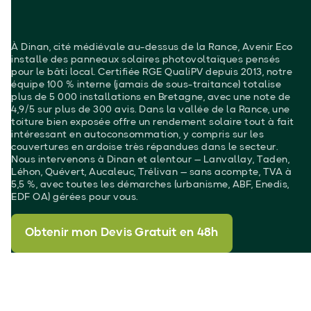
À Dinan, cité médiévale au-dessus de la Rance, Avenir Eco
installe des panneaux solaires photovoltaïques pensés
pour le bâti local. Certifiée RGE QualiPV depuis 2013, notre
équipe 100 % interne (jamais de sous-traitance) totalise
plus de 5 000 installations en Bretagne, avec une note de
4,9/5 sur plus de 300 avis. Dans la vallée de la Rance, une
toiture bien exposée offre un rendement solaire tout à fait
intéressant en autoconsommation, y compris sur les
couvertures en ardoise très répandues dans le secteur.
Nous intervenons à Dinan et alentour — Lanvallay, Taden,
Léhon, Quévert, Aucaleuc, Trélivan — sans acompte, TVA à
5,5 %, avec toutes les démarches (urbanisme, ABF, Enedis,
EDF OA) gérées pour vous.
Obtenir mon Devis Gratuit en 48h