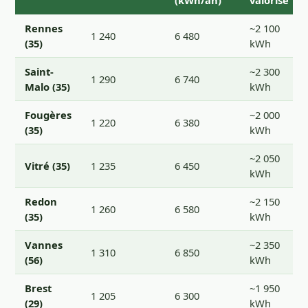
Rennes
~2 100
1 240
6 480
(35)
kWh
Saint-
~2 300
1 290
6 740
Malo (35)
kWh
Fougères
~2 000
1 220
6 380
(35)
kWh
~2 050
Vitré (35)
1 235
6 450
kWh
Redon
~2 150
1 260
6 580
(35)
kWh
Vannes
~2 350
1 310
6 850
(56)
kWh
Brest
~1 950
1 205
6 300
(29)
kWh