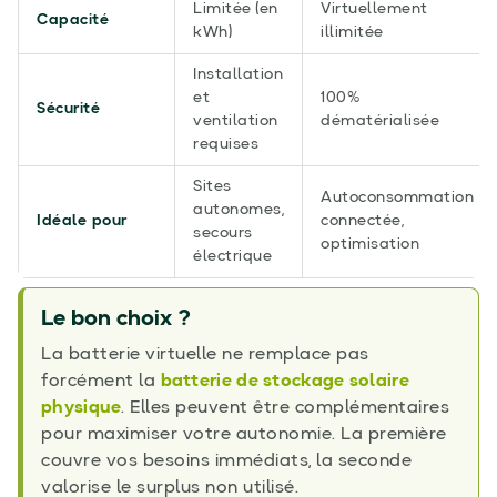
Limitée (en
Virtuellement
Capacité
kWh)
illimitée
Installation
et
100%
Sécurité
ventilation
dématérialisée
requises
Sites
Autoconsommation
autonomes,
Idéale pour
connectée,
secours
optimisation
électrique
Le bon choix ?
La batterie virtuelle ne remplace pas
forcément la
batterie de stockage solaire
physique
. Elles peuvent être complémentaires
pour maximiser votre autonomie. La première
couvre vos besoins immédiats, la seconde
valorise le surplus non utilisé.