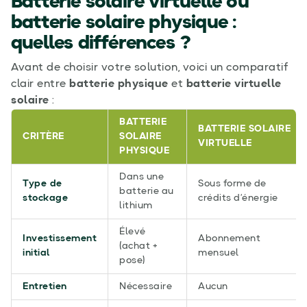
Batterie solaire virtuelle ou
batterie solaire physique :
quelles différences ?
Avant de choisir votre solution, voici un comparatif
clair entre
batterie physique
et
batterie virtuelle
solaire
:
BATTERIE
BATTERIE SOLAIRE
CRITÈRE
SOLAIRE
VIRTUELLE
PHYSIQUE
Dans une
Type de
Sous forme de
batterie au
stockage
crédits d’énergie
lithium
Élevé
Investissement
Abonnement
(achat +
initial
mensuel
pose)
Entretien
Nécessaire
Aucun