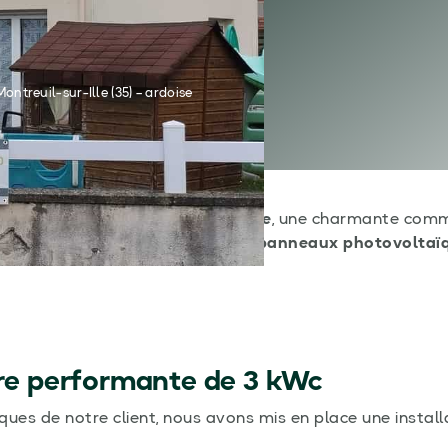
Retour sur investissement
treuil-sur-Ille (35) – ardoise
ir d’intervenir à
Montreuil-sur-Ille
, une charmante comm
our l’installation d’un système de
panneaux photovoltaï
ire performante de 3 kWc
ques de notre client, nous avons mis en place une install