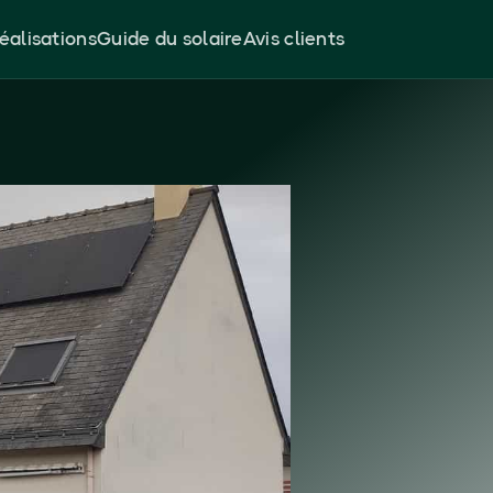
éalisations
Guide du solaire
Avis clients
s
 (35) –
10 ans