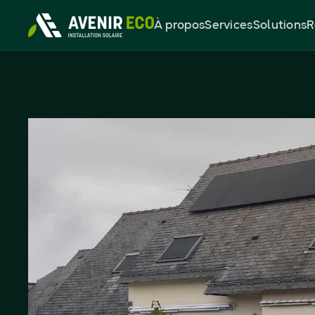
À propos
Services
Solutions
R
Panneaux solaire
DualSun 3kWc à
Montreuil-sur-Ille
ardoise
3 kWc
30
%