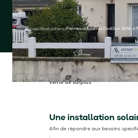
Puissances des panneaux
Économies réalisées
Demandez votre devis gratuit
Panneaux solaires DualSun 3kWc à Mon
Accueil
Réalisations
Cette année,
Avenir Eco
a eu le plais
d’Aubigné
en
Ille-et-Vilaine (35)
, p
vente de surplus
.
Une installation sola
Afin de répondre aux besoins spécifi
: