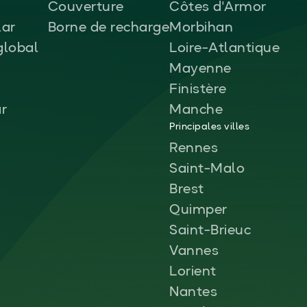
Couverture
Côtes d'Armor
ar
Borne de recharge
Morbihan
global
Loire-Atlantique
Mayenne
Finistère
ar
Manche
Principales villes
Rennes
Saint-Malo
Brest
Quimper
Saint-Brieuc
Vannes
Lorient
Nantes