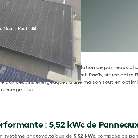
Retour sur investissement
 Mesnil-Roc’h (35)
r d'intervenir sur un projet d'installation de panneaux p
urplus, dans la commune de
Mesnil-Roc’h
, située entre
R
dre aux besoins énergétiques d'une maison tout en optimi
on énergétique.
Performante : 5,52 kWc de Panneau
 un système photovoltaïque de
5,52 kWc
, composé de
pan