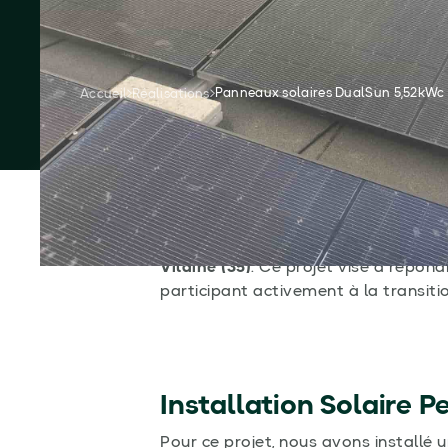
Puissances des panneaux
Économies réalisées
Demandez votre devis gratuit
Panneaux solaires DualSun 5,52kWc à
Accueil
Réalisations
Cette année, nous avons eu le plaisi
autoconsommation avec vente de s
Vilaine (35)
. Ce projet vise à répon
participant activement à la transiti
Installation Solaire 
Pour ce projet, nous avons installé