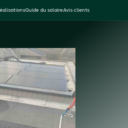
éalisations
Guide du solaire
Avis clients
s
 à
11 ans