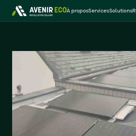
À propos
Services
Solutions
R
Panneaux solaire
DualSun 5,52kWc
Mesnil-Roc’h (35)
5,52
kWc
32
%