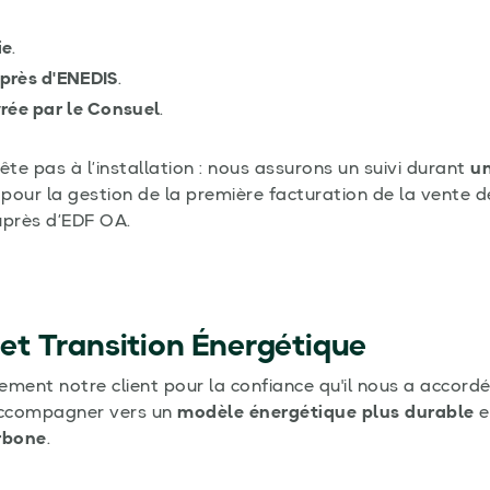
ie
.
près d'ENEDIS
.
vrée par le Consuel
.
te pas à l’installation : nous assurons un suivi durant
un
pour la gestion de la première facturation de la vente de
près d’EDF OA.
t Transition Énergétique
ment notre client pour la confiance qu'il nous a accord
'accompagner vers un
modèle énergétique plus durable
e
rbone
.