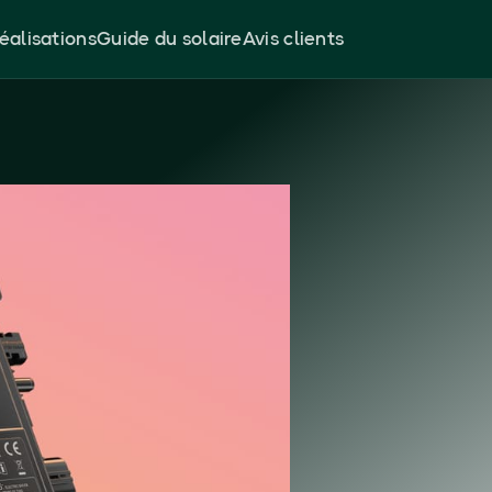
éalisations
Guide du solaire
Avis clients
Enphase
ce de sortie de 384 VA,
 jusqu'à 530 W. Il
ations solaires de