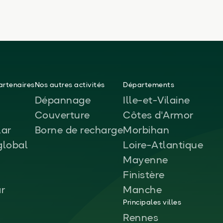
rtenaires
Nos autres activités
Départements
Dépannage
Ille-et-Vilaine
Couverture
Côtes d'Armor
ar
Borne de recharge
Morbihan
global
Loire-Atlantique
Mayenne
Finistère
ar
Manche
Principales villes
Rennes