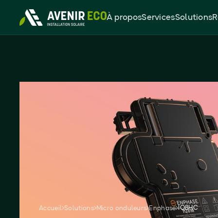
À propos
Services
Solutions
R
Micro onduleurs 
IQ8HC
Le micro-onduleur Enphase IQ8HC offre une puissan
adapté aux modules photovoltaïques très puissants,
garantit une performance optimale pour les install
grande envergure.
Demandez votre devis gratuit
IQ8HC
Accueil
Solutions
Micro onduleurs
Enphase