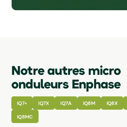
Notre autres micro
onduleurs Enphase
IQ7+
IQ7X
IQ7A
IQ8M
IQ8X
IQ8MC