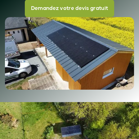
électrique performante. Cette solution 2-en-1 vous
Demandez votre devis gratuit
assure :
- protection de votre véhicule contre les
intempéries
- production d’électricité verte pour votre foyer.
Vous possédez déjà un abri ou avez un projet de
carport solaire ? Transformez-le en source
d'énergie !
Chez Avenir Eco, nous ne construisons pas la
structure, nous apportons l'intelligence énergétique
:
l'équipement photovoltaïque
complet pour
transformer votre place de stationnement en
source d'autoconsommation.