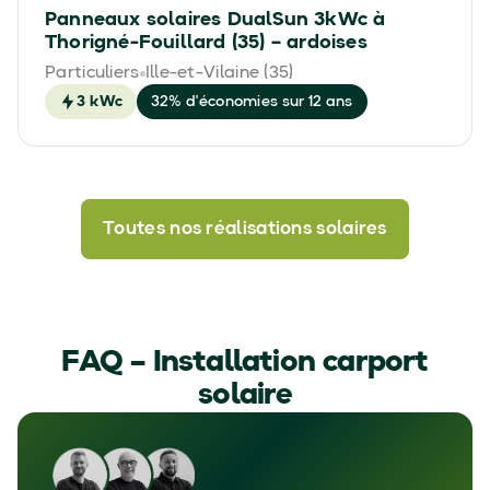
Panneaux solaires DualSun 3kWc à
Thorigné-Fouillard (35) – ardoises
Particuliers
Ille-et-Vilaine (35)
3 kWc
32% d'économies sur 12 ans
Toutes nos réalisations solaires
FAQ – Installation carport
solaire