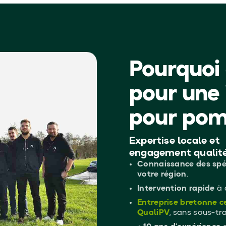
Pourquoi 
pour une 
pour pom
Expertise locale et
engagement qualit
Connaissance des spéc
votre région
.
Intervention rapide
à 
Entreprise bretonne c
QualiPV
, sans sous-tr