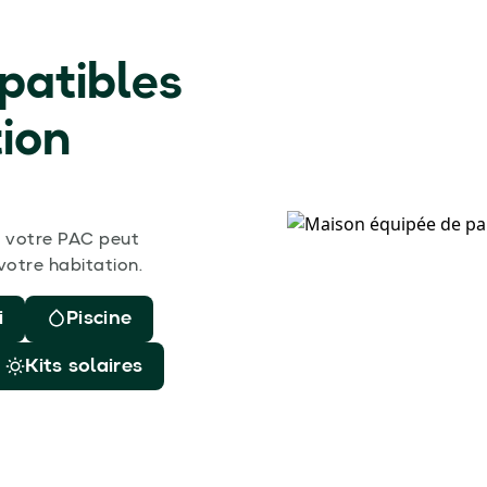
patibles
tion
r votre PAC peut
votre habitation.
i
Piscine
Kits solaires