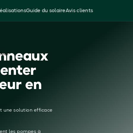
éalisations
Guide du solaire
Avis clients
anneaux
menter
eur en
t une solution efficace
dent les pompes à