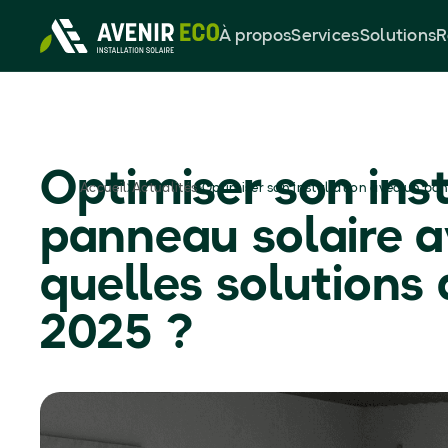
À propos
Services
Solutions
R
Optimiser son ins
Optimiser son installation avec un pan
Accueil
Actualités
panneau solaire av
quelles solutions
2025 ?