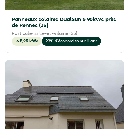
Panneaux solaires DualSun 5,95kWc près
de Rennes (35)
Particuliers
Ille-et-Vilaine (35)
5,95 kWc
23% d'économies sur 11 ans