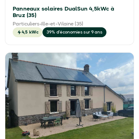
Panneaux solaires DualSun 4,5kWc à
Bruz (35)
Particuliers
Ille-et-Vilaine (35)
4,5 kWc
39% d'économies sur 9 ans