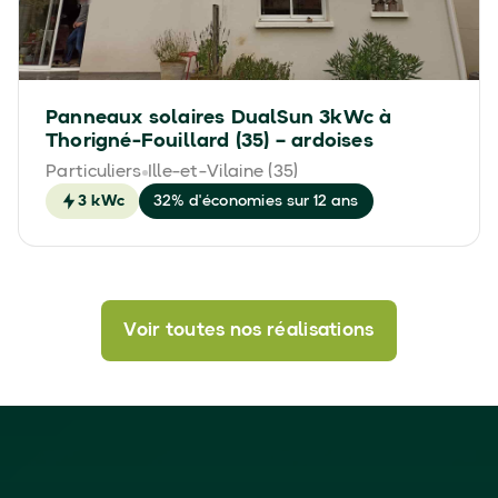
Panneaux solaires DualSun 3kWc à
Thorigné-Fouillard (35) – ardoises
Particuliers
Ille-et-Vilaine (35)
3 kWc
32% d'économies sur 12 ans
Voir toutes nos réalisations