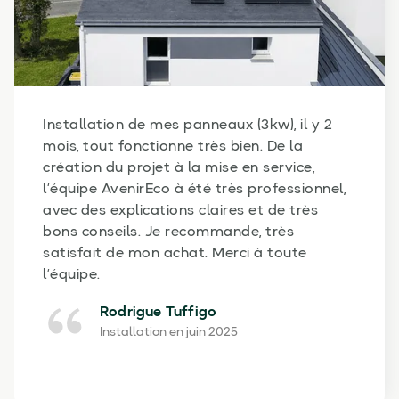
Commercial très compétent, installateurs
vraiment professionnels, posé en une
journée et explications très claire en fin de
chantier, j'ai eu un soucis de SAV, avec
réponse immédiate et remise en service dès
le lendemain matin. Je recommande
fortement cette entreprise, ma fille va
d'ailleurs très prochainement faire réaliser
une installation par cette mêle entreprise.
Daniel Guilleray
Installation en août 2025