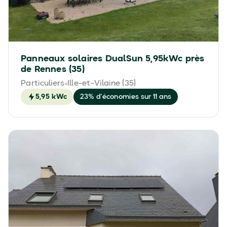
Panneaux solaires DualSun 5,95kWc près
de Rennes (35)
Particuliers
Ille-et-Vilaine (35)
5,95 kWc
23% d'économies sur 11 ans