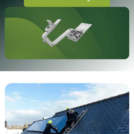
-
La fissuration ou la casse
des ardoises
(naturelles ou synthétiques).
-
Des infiltrations
et des problèmes d’étanchéité
majeurs.
- Une réduction de la production énergétique et la
compromission de la longévité du système.
Chez Avenir Éco Photovoltaïque, nous proposons
des kits
K2 Systems
spécialement conçus pour
l’ardoise assurant une installation
sécurisée,
durable et esthétiquement harmonieuse
, tout en
préservant l’intégrité de votre toiture.