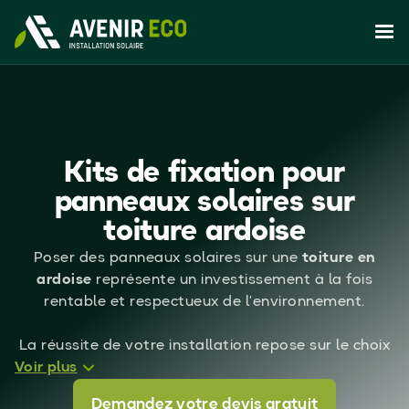
Kits de fixation pour
panneaux solaires sur
toiture ardoise
Poser des panneaux solaires sur une
toiture en
ardoise
représente un investissement à la fois
rentable et respectueux de l’environnement.
La réussite de votre installation repose sur le choix
Voir plus
du
système de fixation adapté à votre toiture
, car
un kit inapproprié peut provoquer :
Demandez votre devis gratuit