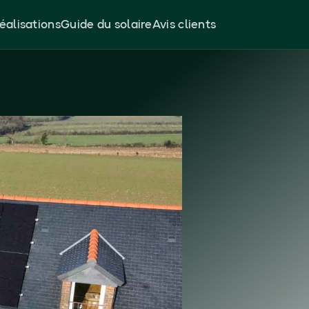
éalisations
Guide du solaire
Avis clients
s
Martigné
10 ans
Retour sur investissement