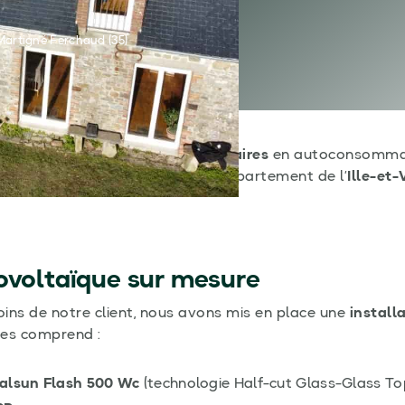
artigné Ferchaud (35)
éalisé une
pose de panneaux solaires
en autoconsommati
, à proximité de Janzé, dans le département de l’
Ille-et-
ovoltaïque sur mesure
ns de notre client, nous avons mis en place une
install
res comprend :
alsun Flash 500 Wc
(technologie Half-cut Glass-Glass To