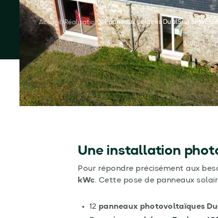
Demandez votre devis gratuit
Panneaux solaires DualSun 6kWc à M
Accueil
Réalisations
En 2025, notre équipe Avenir Eco a r
maison située à
Martigné Ferchaud
Une installation phot
Pour répondre précisément aux besoi
kWc
. Cette pose de panneaux solai
12
panneaux photovoltaïques Du