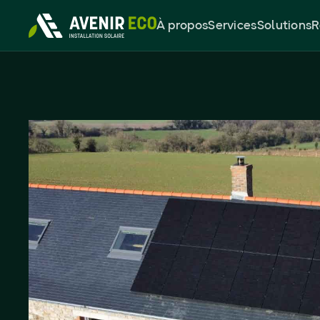
À propos
Services
Solutions
R
Panneaux solaire
DualSun 6kWc à 
Ferchaud (35)
6 kWc
27
%
Puissances des panneaux
Économies réalisées