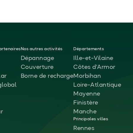
rtenaires
Nos autres activités
Départements
Dépannage
Ille-et-Vilaine
Couverture
Côtes d'Armor
ar
Borne de recharge
Morbihan
global
Loire-Atlantique
Mayenne
Finistère
ar
Manche
Principales villes
Rennes