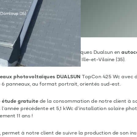
 Domloup (35)
allation de panneaux photovoltaïques Dualsun en
autoc
mloup, près de Châteaugiron, en Ille-et-Vilaine (35).
eaux photovoltaïques DUALSUN
TopCon 425 Wc avec 
e 6 panneaux, au format portrait, orientés sud-est.
e
étude gratuite
de la consommation de notre client à so
’année précédente et 5,1 kWc d’installation solaire phot
ement 11 ans !
ive, permet à notre client de suivre la production de son i