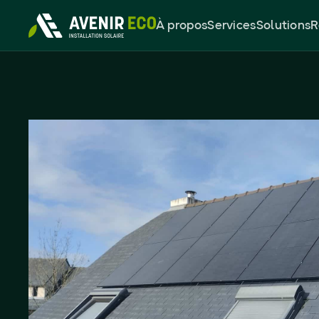
À propos
Services
Solutions
R
Panneaux solaire
DualSun 5,1kWc à
Domloup (35)
5,1 kWc
37
%
Puissances des panneaux
Économies réalisées