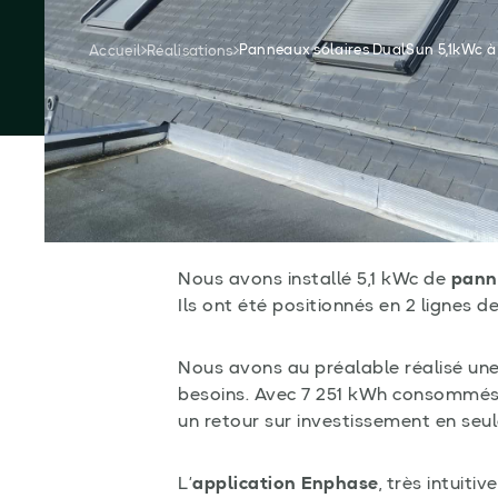
Demandez votre devis gratuit
Panneaux solaires DualSun 5,1kWc à
Accueil
Réalisations
Nous sommes intervenus pour l’inst
surplus
sur cette maison située à Do
Nous avons installé 5,1 kWc de
pann
Ils ont été positionnés en 2 lignes d
Nous avons au préalable réalisé un
besoins. Avec 7 251 kWh consommés l
un retour sur investissement en seul
L’
application Enphase
, très intuit