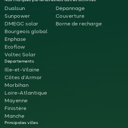
Nos marques partenaires
Nos autres activités
Dualsun
Dépannage
Sunpower
Couverture
DMEGC solar
Borne de recharge
Bourgeois global
Enphase
Ecoflow
Voltec Solar
Départements
Ille-et-Vilaine
Côtes d'Armor
Morbihan
Loire-Atlantique
Mayenne
Finistère
Manche
Principales villes